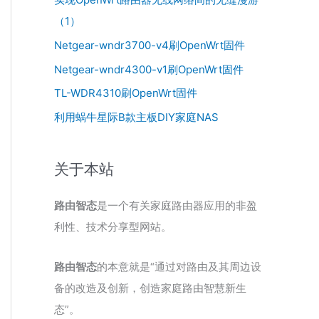
来
（1）
增
Netgear-wndr3700-v4刷OpenWrt固件
高
Netgear-wndr4300-v1刷OpenWrt固件
或
TL-WDR4310刷OpenWrt固件
降
低
利用蜗牛星际B款主板DIY家庭NAS
音
量
关于本站
。
路由智态
是一个有关家庭路由器应用的非盈
利性、技术分享型网站。
路由智态
的本意就是“通过对路由及其周边设
备的改造及创新，创造家庭路由智慧新生
态”。