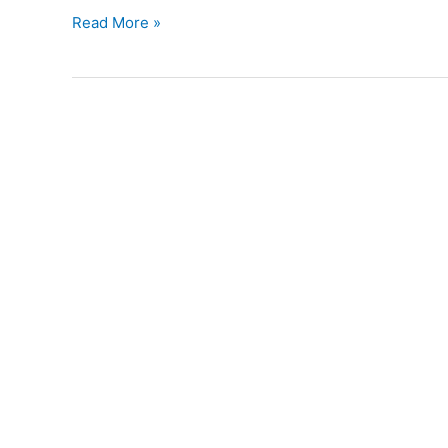
OpenWrt
Read More »
路
由
器
安
装
ZeroTier
并
启
用
moon
服
务