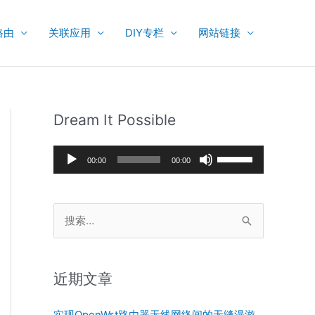
路由
关联应用
DIY专栏
网站链接
Dream It Possible
音
使
00:00
00:00
频
用
播
上
搜
放
/
索
器
下
：
箭
近期文章
头
键
实现OpenWrt路由器无线网络间的无缝漫游