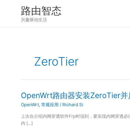
跳
路由智态
至
内
兴趣驱动生活
容
ZeroTier
OpenWrt路由器安装ZeroTier
OpenWrt
,
常规应用
/
Richard Si
上次在介绍内网穿透软件Frp时说到，要实现内网穿透必
内 […]