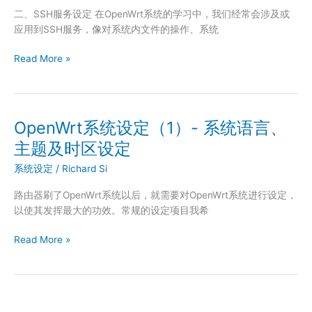
二、SSH服务设定 在OpenWrt系统的学习中，我们经常会涉及或
定
应用到SSH服务，像对系统内文件的操作、系统
备
份
OpenWrt
Read More »
及
系
固
统
件
设
升
定
级
OpenWrt系统设定（1）- 系统语言、
（2）-
主题及时区设定
SSH
服
系统设定
/
Richard Si
务
路由器刷了OpenWrt系统以后，就需要对OpenWrt系统进行设定，
设
以使其发挥最大的功效。常规的设定项目我希
定
OpenWrt
Read More »
系
统
设
定