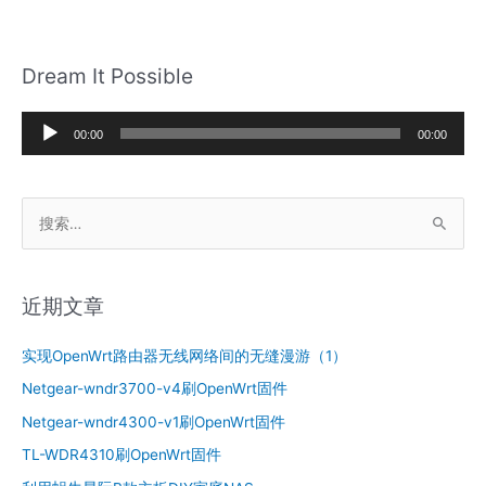
（1）-
系
统
Dream It Possible
语
言、
音
主
00:00
00:00
题
频
及
播
时
搜
放
区
索
器
设
定
：
近期文章
实现OpenWrt路由器无线网络间的无缝漫游（1）
Netgear-wndr3700-v4刷OpenWrt固件
Netgear-wndr4300-v1刷OpenWrt固件
TL-WDR4310刷OpenWrt固件