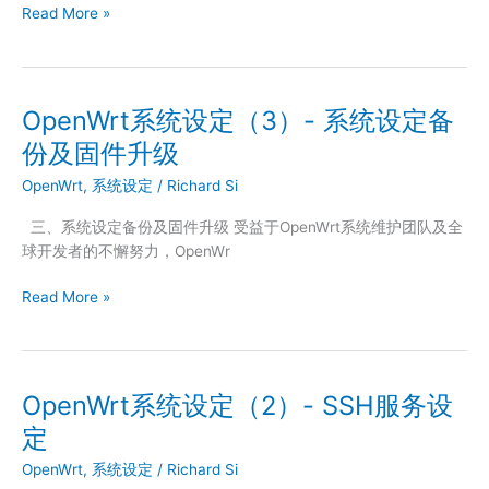
OpenWrt
Read More »
系
统
下
的
OpenWrt系统设定（3）- 系统设定备
DHCP
份及固件升级
客
户
OpenWrt
,
系统设定
/
Richard Si
端
三、系统设定备份及固件升级 受益于OpenWrt系统维护团队及全
如
球开发者的不懈努力，OpenWr
何
获
OpenWrt
Read More »
得
系
固
统
定
设
的
定
IP
OpenWrt系统设定（2）- SSH服务设
（3）-
地
定
系
址？
统
OpenWrt
,
系统设定
/
Richard Si
设