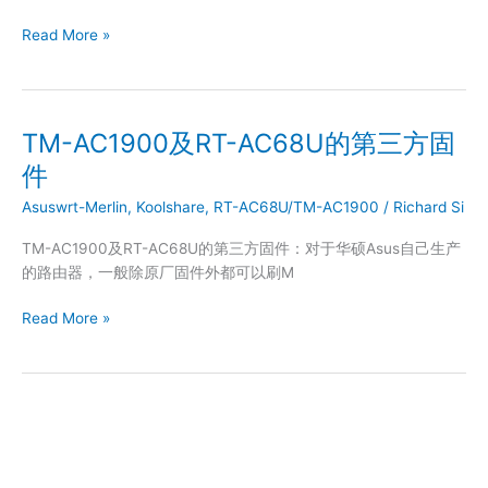
RT-
Read More »
AC68U
刷
OpenWrt
或
TM-AC1900及RT-AC68U的第三方固
DD-
件
WRT
Asuswrt-Merlin
,
Koolshare
,
RT-AC68U/TM-AC1900
/
Richard Si
TM-AC1900及RT-AC68U的第三方固件：对于华硕Asus自己生产
的路由器，一般除原厂固件外都可以刷M
TM-
Read More »
AC1900
及
RT-
AC68U
的
第
三