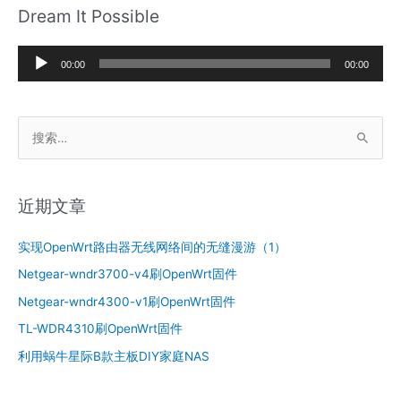
Dream It Possible
方
固
音
件
00:00
00:00
频
播
搜
放
索
器
：
近期文章
实现OpenWrt路由器无线网络间的无缝漫游（1）
Netgear-wndr3700-v4刷OpenWrt固件
Netgear-wndr4300-v1刷OpenWrt固件
TL-WDR4310刷OpenWrt固件
利用蜗牛星际B款主板DIY家庭NAS