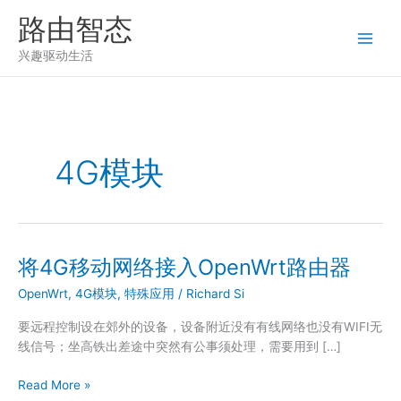
跳
路由智态
至
内
兴趣驱动生活
容
4G模块
将4G移动网络接入OpenWrt路由器
OpenWrt
,
4G模块
,
特殊应用
/
Richard Si
要远程控制设在郊外的设备，设备附近没有有线网络也没有WIFI无
线信号；坐高铁出差途中突然有公事须处理，需要用到 […]
将
Read More »