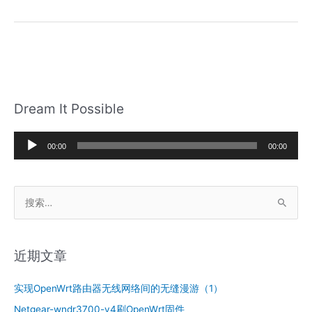
4G
移
动
网
络
接
入
Dream It Possible
OpenWrt
路
音
由
00:00
00:00
器
频
播
搜
放
索
器
：
近期文章
实现OpenWrt路由器无线网络间的无缝漫游（1）
Netgear-wndr3700-v4刷OpenWrt固件