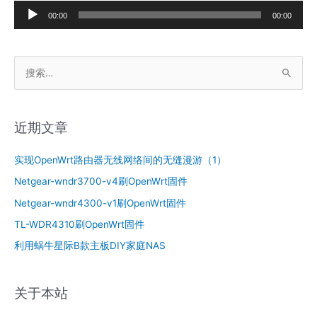
音
定
00:00
00:00
频
播
搜
放
索
器
：
近期文章
实现OpenWrt路由器无线网络间的无缝漫游（1）
Netgear-wndr3700-v4刷OpenWrt固件
Netgear-wndr4300-v1刷OpenWrt固件
TL-WDR4310刷OpenWrt固件
利用蜗牛星际B款主板DIY家庭NAS
关于本站