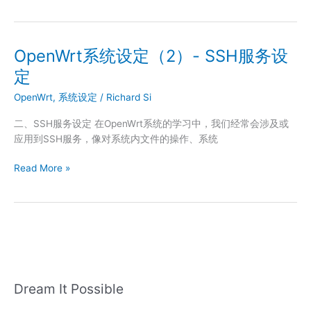
服
务
的
应
OpenWrt系统设定（2）- SSH服务设
用
定
OpenWrt
,
系统设定
/
Richard Si
二、SSH服务设定 在OpenWrt系统的学习中，我们经常会涉及或
应用到SSH服务，像对系统内文件的操作、系统
OpenWrt
Read More »
系
统
设
定
（2）-
SSH
服
Dream It Possible
务
设