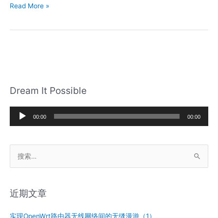
OpenWrt
Read More »
路
由
器
安
装
ZeroTier
并
Dream It Possible
启
用
音
moon
00:00
00:00
服
频
务
播
搜
放
索
器
：
近期文章
实现OpenWrt路由器无线网络间的无缝漫游（1）