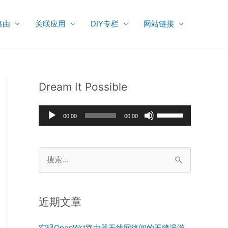
路由
关联应用
DIY专栏
网站链接
Dream It Possible
音
使
00:00
00:00
频
用
播
上
搜
放
/
索
器
下
：
箭
近期文章
头
键
实现OpenWrt路由器无线网络间的无缝漫游