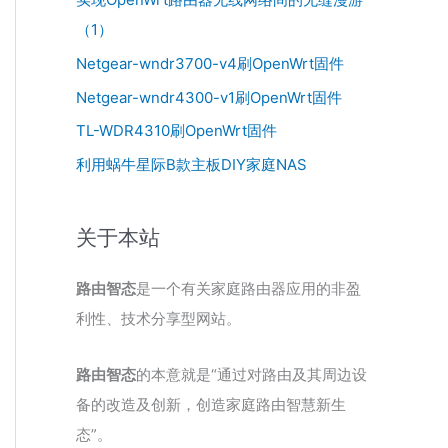
来
（1）
增
Netgear-wndr3700-v4刷OpenWrt固件
高
Netgear-wndr4300-v1刷OpenWrt固件
或
TL-WDR4310刷OpenWrt固件
降
低
利用蜗牛星际B款主板DIY家庭NAS
音
量
关于本站
。
路由智态
是一个有关家庭路由器应用的非盈
利性、技术分享型网站。
路由智态
的本意就是“通过对路由及其周边设
备的改造及创新，创造家庭路由智慧新生
态”。