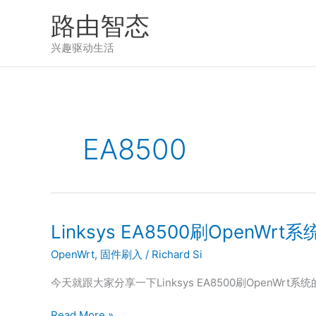
跳
路由智态
至
内
兴趣驱动生活
容
EA8500
Linksys EA8500刷OpenWrt系
OpenWrt
,
固件刷入
/
Richard Si
今天就跟大家分享一下Linksys EA8500刷OpenWrt
Linksys
Read More »