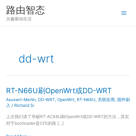
跳
路由智态
至
内
兴趣驱动生活
容
dd-wrt
RT-N66U刷OpenWrt或DD-WRT
Asuswrt-Merlin
,
DD-WRT
,
OpenWrt
,
RT-N66U
,
关联应用
,
固件刷
入
/
Richard Si
上次我们讲了华硕RT-AC68U刷OpenWrt或DD-WRT的方法，其实
对于bootloader是CFE的路 […]
RT-