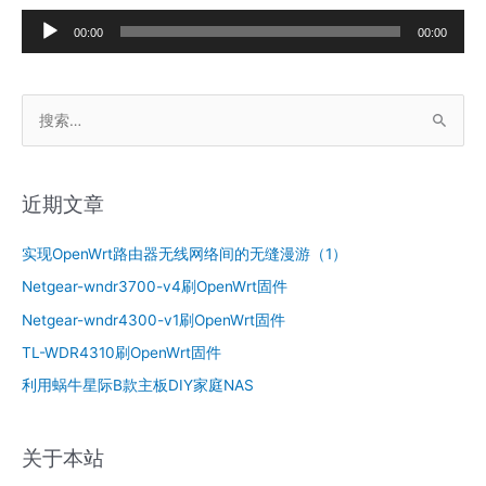
音
00:00
00:00
频
播
搜
放
索
器
：
近期文章
实现OpenWrt路由器无线网络间的无缝漫游（1）
Netgear-wndr3700-v4刷OpenWrt固件
Netgear-wndr4300-v1刷OpenWrt固件
TL-WDR4310刷OpenWrt固件
利用蜗牛星际B款主板DIY家庭NAS
关于本站