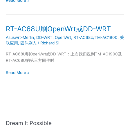
Read More »
N66U
刷
OpenWrt
或
RT-AC68U刷OpenWrt或DD-WRT
DD-
Asuswrt-Merlin
,
DD-WRT
,
OpenWrt
,
RT-AC68U/TM-AC1900
,
关
WRT
联应用
,
固件刷入
/
Richard Si
RT-AC68U刷OpenWrt或DD-WRT：上次我们说到TM-AC1900及
RT-AC68U的第三方固件时
RT-
Read More »
AC68U
刷
OpenWrt
或
DD-
WRT
Dream It Possible