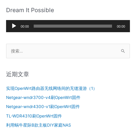
Dream It Possible
音
00:00
00:00
频
播
搜
放
索
器
：
近期文章
实现OpenWrt路由器无线网络间的无缝漫游（1）
Netgear-wndr3700-v4刷OpenWrt固件
Netgear-wndr4300-v1刷OpenWrt固件
TL-WDR4310刷OpenWrt固件
利用蜗牛星际B款主板DIY家庭NAS