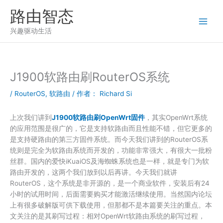
跳
路由智态
至
内
兴趣驱动生活
容
J1900软路由刷RouterOS系统
/
RouterOS
,
软路由
/ 作者：
Richard Si
上次我们讲到
J1900软路由刷OpenWrt固件
，其实OpenWrt系统
的应用范围是很广的，它是支持软路由而且性能不错，但它更多的
是支持硬路由的第三方固件系统。而今天我们讲到的RouterOS系
统则是完全为软路由系统而开发的，功能非常强大，有很大一批粉
丝群。国内的爱快iKuaiOS及海蜘蛛系统也是一样，就是专门为软
路由开发的，这两个我们放到以后再讲。今天我们就讲
RouterOS，这个系统是非开源的，是一个商业软件，安装后有24
小时的试用时间，后面需要购买才能激活继续使用。当然国内论坛
上有很多破解版可供下载使用，但那都不是本篇要关注的重点。本
文关注的是其刷写过程：相对OpenWrt软路由系统的刷写过程，