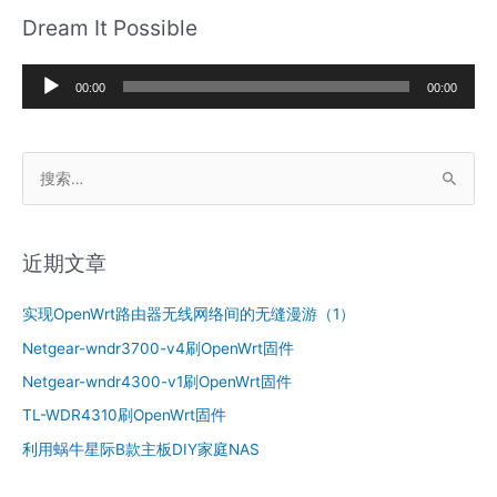
Dream It Possible
音
00:00
00:00
频
播
搜
放
索
器
：
近期文章
实现OpenWrt路由器无线网络间的无缝漫游（1）
Netgear-wndr3700-v4刷OpenWrt固件
Netgear-wndr4300-v1刷OpenWrt固件
TL-WDR4310刷OpenWrt固件
利用蜗牛星际B款主板DIY家庭NAS