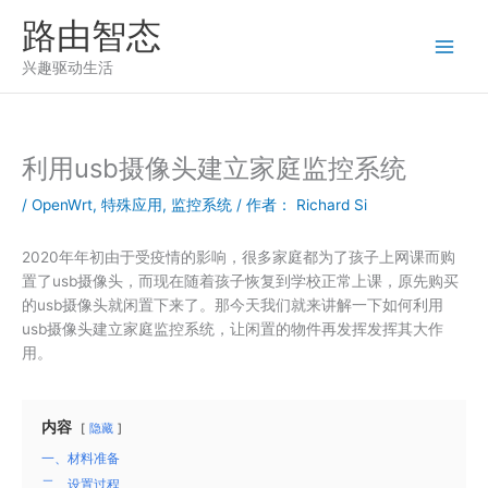
跳
路由智态
至
内
兴趣驱动生活
容
利用usb摄像头建立家庭监控系统
/
OpenWrt
,
特殊应用
,
监控系统
/ 作者：
Richard Si
2020年年初由于受疫情的影响，很多家庭都为了孩子上网课而购
置了usb摄像头，而现在随着孩子恢复到学校正常上课，原先购买
的usb摄像头就闲置下来了。那今天我们就来讲解一下如何利用
usb摄像头建立家庭监控系统，让闲置的物件再发挥发挥其大作
用。
内容
隐藏
一、材料准备
二、设置过程