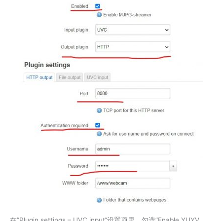
在”Plugin settings – UVC input“设置项里，勾选”Enable YUYV