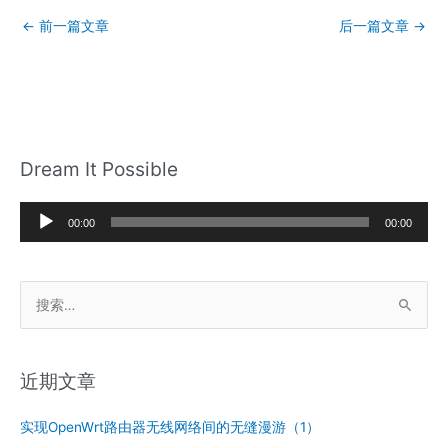
←
前一篇文章
后一篇文章
→
Dream It Possible
音
00:00
00:00
频
播
搜
放
索
器
：
近期文章
实现OpenWrt路由器无线网络间的无缝漫游（1）