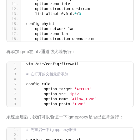
    option zone iptv
    option direction upstream
    list altnet 0.0.0.
0
/
0
config phyint
    option network lan
    option zone lan
    option direction downstream
再添加igmp在iptv通道防火墙畅行：
vim /etc/config/firewall
# 在打开的文档最后添加：
config rule
        option target 
'ACCEPT'
        option src 
'iptv'
        option name 
'Allow_IGMP'
        option proto 
'IGMP'
系统重启后，我们可以验证一下igmpproxy是否已正常运行：
# 先重启一下igmpproxy服务