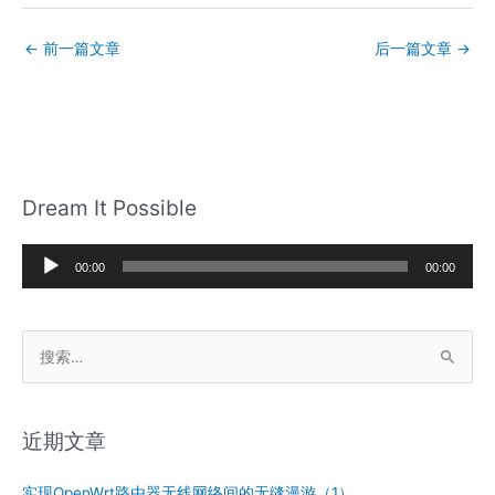
←
前一篇文章
后一篇文章
→
Dream It Possible
音
00:00
00:00
频
播
搜
放
索
器
：
近期文章
实现OpenWrt路由器无线网络间的无缝漫游（1）