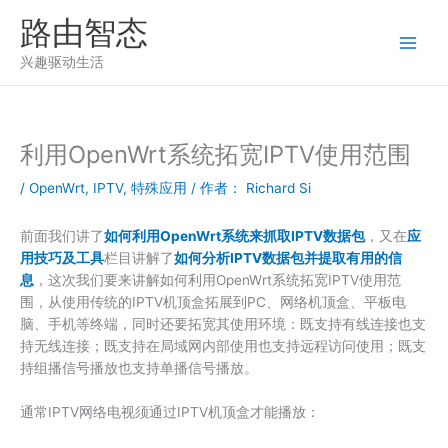
跳
路由智态
至
内
兴趣驱动生活
容
利用OpenWrt系统拓宽IPTV使用范围
/
OpenWrt
,
IPTV
,
特殊应用
/ 作者：
Richard Si
前面我们讲了
如何利用OpenWrt系统来抓取IPTV数据包
，又在
应
用技巧及工具
栏目讲解了
如何分析IPTV数据包并提取有用的信
息
，这次我们要来讲解如何利用OpenWrt系统拓宽IPTV使用范
围，从使用传统的IPTV机顶盒拓展到PC、网络机顶盒、平板电
脑、手机等终端，同时还要拓宽其使用环境：既支持有线连接也支
持无线连接；既支持在局域网内部使用也支持远程访问使用；既支
持组播信号播放也支持单播信号播放。
通常IPTV网络电视须通过IPTV机顶盒才能播放：