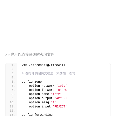
>> 也可以直接修改防火墙文件
vim /etc/config/firewall
# 在打开的编辑文档里，添加如下语句：
config zone
    option network 
'iptv'
    option forward 
'REJECT'
    option name 
'iptv'
    option output 
'ACCEPT'
    option masq 
'1'
    option input 
'REJECT'
config forwarding