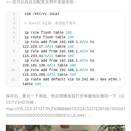
>> 也可以在自启配置文档中直接添加：
vim /etc/rc.local
# 在exit 0之前，添加如下语句
ip rule flush table 
100
ip route flush table 
100
ip rule add from 192.168.1.
0
/
24
 to 
122.229.17.
0
/
24
 table 
100
ip rule add from 192.168.1.
0
/
24
 to 
115.233.41.
0
/
24
 table 
100
ip rule add from 192.168.1.
0
/
24
 to 
220.191.136.
0
/
24
 table 
100
ip rule add from 192.168.1.
0
/
24
 to 
115.233.200.
0
/
24
 table 
100
ip route add default via 10.242.96.
1
 dev eth0.
3
table 
100
保存后，重启一下系统。然后用播放器打开单播地址测试一下（以
CCTV3HD为例：
rtsp://115.233.41.137/PLTV/88888913/224/3221229136/100001
00000000060000000005809121_0.smil）：