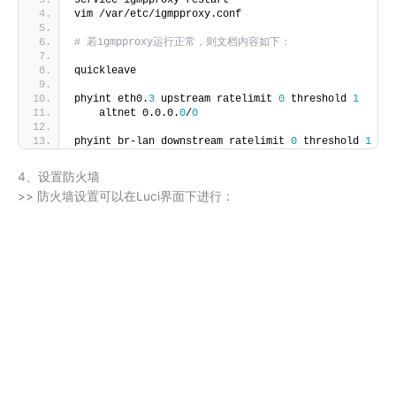
service igmpproxy restart
vim /var/etc/igmpproxy.conf
# 若igmpproxy运行正常，则文档内容如下：
quickleave
phyint eth0.
3
 upstream ratelimit 
0
 threshold 
1
    altnet 0.0.0.
0
/
0
phyint br-lan downstream ratelimit 
0
 threshold 
1
4、设置防火墙
>> 防火墙设置可以在Luci界面下进行：