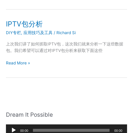
用
OpenWrt
系
统
IPTV包分析
拓
DIY专栏
,
应用技巧及工具
/
Richard Si
宽
IPTV
上次我们讲了如何抓取IPTV包，这次我们就来分析一下这些数据
使
包。我们希望可以通过对IPTV包分析来获取下面这些
用
范
IPTV
Read More »
围
包
分
析
Dream It Possible
音
00:00
00:00