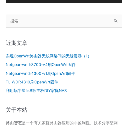
频
播
搜
放
索
器
：
近期文章
实现OpenWrt路由器无线网络间的无缝漫游（1）
Netgear-wndr3700-v4刷OpenWrt固件
Netgear-wndr4300-v1刷OpenWrt固件
TL-WDR4310刷OpenWrt固件
利用蜗牛星际B款主板DIY家庭NAS
关于本站
路由智态
是一个有关家庭路由器应用的非盈利性、技术分享型网